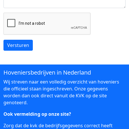
Versturen
Hoveniersbedrijven in Nederland
Wij streven naar een volledig overzicht van hoveniers
die officieel staan ingeschreven. Onze gegevens
worden dan ook direct vanuit de KVK op de site
genoteerd.
Ook vermelding op onze site?
Zorg dat de kvk de bedrijfsgegevens correct heeft