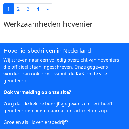
1
2
3
4
»
Werkzaamheden hovenier
Hoveniersbedrijven in Nederland
Wij streven naar een volledig overzicht van hoveniers
die officieel staan ingeschreven. Onze gegevens
worden dan ook direct vanuit de KVK op de site
genoteerd.
Ook vermelding op onze site?
Zorg dat de kvk de bedrijfsgegevens correct heeft
genoteerd en neem daarna
contact
met ons op.
Groeien als Hoveniersbedrijf?