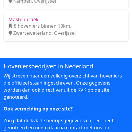
Kampen, Overijssel
Mastenbroek
8 hoveniers binnen 10km.
Zwartewaterland, Overijssel
Hoveniersbedrijven in Nederland
Wij streven naar een volledig overzicht van hoveniers
die officieel staan ingeschreven. Onze gegevens
worden dan ook direct vanuit de KVK op de site
genoteerd.
Ook vermelding op onze site?
Zorg dat de kvk de bedrijfsgegevens correct heeft
genoteerd en neem daarna
contact
met ons op.