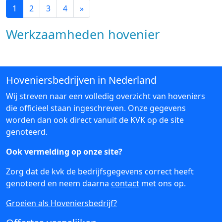
1
2
3
4
»
Werkzaamheden hovenier
Hoveniersbedrijven in Nederland
Wij streven naar een volledig overzicht van hoveniers
die officieel staan ingeschreven. Onze gegevens
worden dan ook direct vanuit de KVK op de site
genoteerd.
Ook vermelding op onze site?
Zorg dat de kvk de bedrijfsgegevens correct heeft
genoteerd en neem daarna
contact
met ons op.
Groeien als Hoveniersbedrijf?