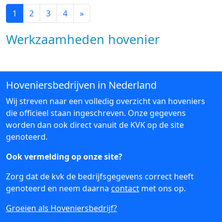
1
2
3
4
»
Werkzaamheden hovenier
Hoveniersbedrijven in Nederland
Wij streven naar een volledig overzicht van hoveniers
die officieel staan ingeschreven. Onze gegevens
worden dan ook direct vanuit de KVK op de site
genoteerd.
Ook vermelding op onze site?
Zorg dat de kvk de bedrijfsgegevens correct heeft
genoteerd en neem daarna
contact
met ons op.
Groeien als Hoveniersbedrijf?