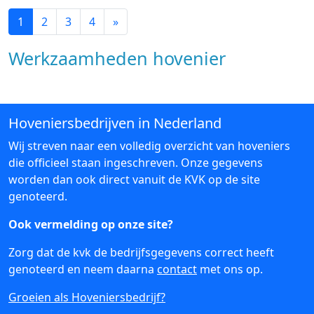
1
2
3
4
»
Werkzaamheden hovenier
Hoveniersbedrijven in Nederland
Wij streven naar een volledig overzicht van hoveniers
die officieel staan ingeschreven. Onze gegevens
worden dan ook direct vanuit de KVK op de site
genoteerd.
Ook vermelding op onze site?
Zorg dat de kvk de bedrijfsgegevens correct heeft
genoteerd en neem daarna
contact
met ons op.
Groeien als Hoveniersbedrijf?