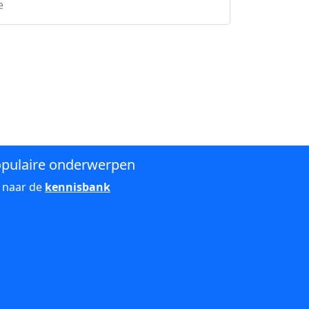
e
pulaire onderwerpen
 naar de
kennisbank