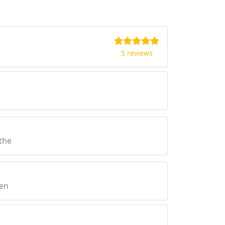
5 reviews
the
gen