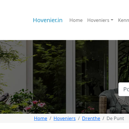
Hovenier.in
Home
Hoveniers
Kenn
Home
Hoveniers
Drenthe
De Punt