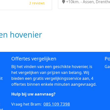
+10km. - Assen, Drenth
2 reviews
n hovenier
Offertes vergelijken
Po
Bij het vinden van een geschikte hovenier, is
Ga
het vergelijken van prijzen van belang. Wij
it
bieden een gratis vergelijkingsservice aan, 4
offertes binnen enkele minuten aangevraagd.
Hulp bij uw aanvraag?
t
085 109 7398
Vraag het Bram:
et