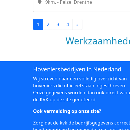
+9km. - Peize, Drenthe
1
2
3
4
»
Werkzaamhede
Hoveniersbedrijven in Nederland
Wij streven naar een volledig overzicht van
hoveniers die officieel staan ingeschreven.
Onze gegevens worden dan ook direct vanu
de KVK op de site genoteerd.
Ook vermelding op onze site?
Zorg dat de kvk de bedrijfsgegevens correc
heeft genoteerd en neem daarna
contact
m