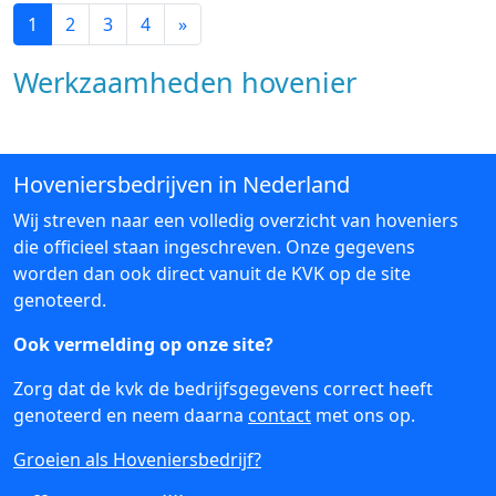
1
2
3
4
»
Werkzaamheden hovenier
Hoveniersbedrijven in Nederland
Wij streven naar een volledig overzicht van hoveniers
die officieel staan ingeschreven. Onze gegevens
worden dan ook direct vanuit de KVK op de site
genoteerd.
Ook vermelding op onze site?
Zorg dat de kvk de bedrijfsgegevens correct heeft
genoteerd en neem daarna
contact
met ons op.
Groeien als Hoveniersbedrijf?