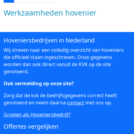
Werkzaamheden hovenier
Hoveniersbedrijven in Nederland
Wij streven naar een volledig overzicht van hoveniers
die officieel staan ingeschreven. Onze gegevens
worden dan ook direct vanuit de KVK op de site
genoteerd.
Ook vermelding op onze site?
Zorg dat de kvk de bedrijfsgegevens correct heeft
genoteerd en neem daarna
contact
met ons op.
Groeien als Hoveniersbedrijf?
Offertes vergelijken