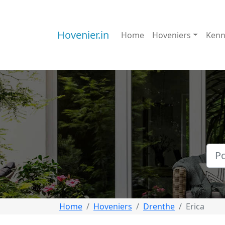
Hovenier.in
Home
Hoveniers
Kenn
Home
Hoveniers
Drenthe
Erica