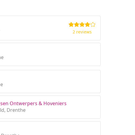
e
2 reviews
he
he
esen Ontwerpers & Hoveniers
ld, Drenthe