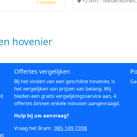
+27km. - Nieuw-Buinen,
3 reviews
n hovenier
Offertes vergelijken
Po
Bij het vinden van een geschikte hovenier, is
Ga
het vergelijken van prijzen van belang. Wij
it
bieden een gratis vergelijkingsservice aan, 4
offertes binnen enkele minuten aangevraagd.
Hulp bij uw aanvraag?
t
085 109 7398
Vraag het Bram:
et