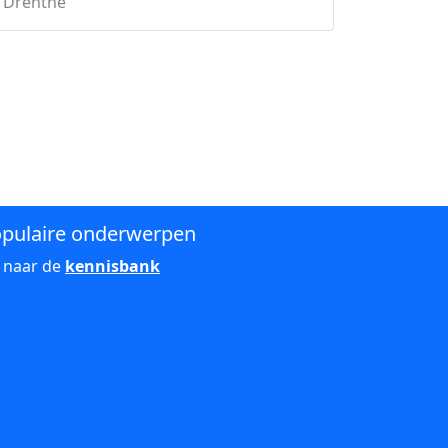
 Drenthe
pulaire onderwerpen
 naar de
kennisbank