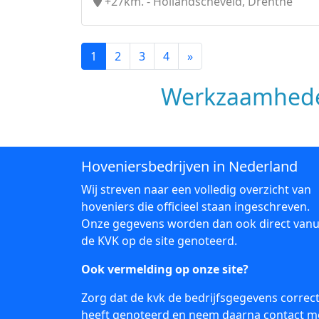
+27km. - Hollandscheveld, Drenthe
1
2
3
4
»
Werkzaamhede
Hoveniersbedrijven in Nederland
Wij streven naar een volledig overzicht van
hoveniers die officieel staan ingeschreven.
Onze gegevens worden dan ook direct vanu
de KVK op de site genoteerd.
Ook vermelding op onze site?
Zorg dat de kvk de bedrijfsgegevens correc
heeft genoteerd en neem daarna
contact
m