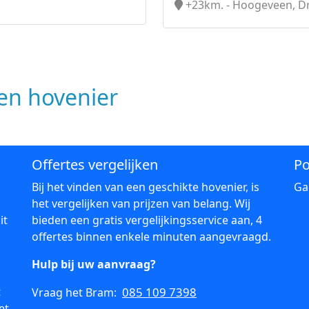
+23km. - Hoogeveen, D
n hovenier
Offertes vergelijken
Po
Bij het vinden van een geschikte hovenier, is
Ga
het vergelijken van prijzen van belang. Wij
it
bieden een gratis vergelijkingsservice aan, 4
offertes binnen enkele minuten aangevraagd.
Hulp bij uw aanvraag?
t
085 109 7398
Vraag het Bram:
et