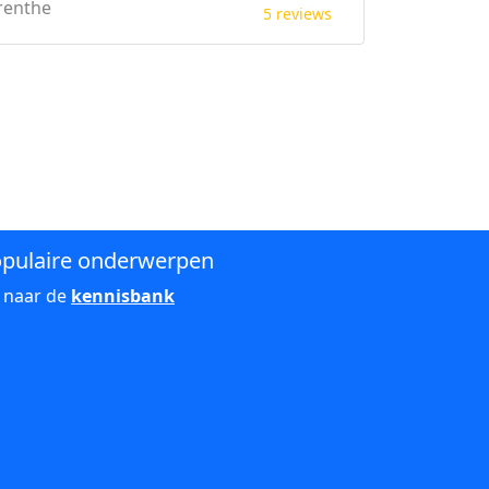
renthe
5 reviews
pulaire onderwerpen
 naar de
kennisbank