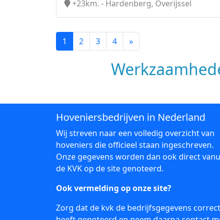
+23km. - Hardenberg, Overijssel
1
2
3
4
»
Werkzaamhede
Hoveniersbedrijven in Nederland
Wij streven naar een volledig overzicht van
hoveniers die officieel staan ingeschreven.
Onze gegevens worden dan ook direct vanu
de KVK op de site genoteerd.
Ook vermelding op onze site?
Zorg dat de kvk de bedrijfsgegevens correc
heeft genoteerd en neem daarna
contact
m