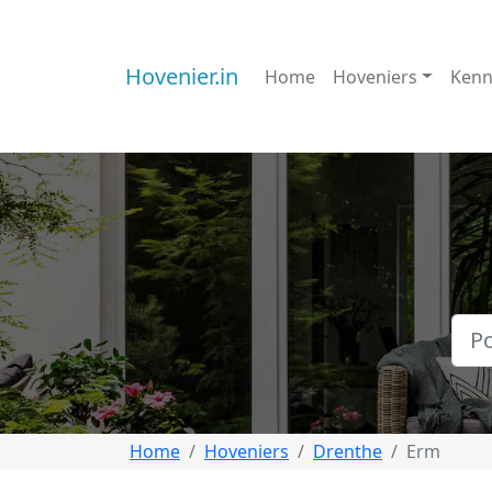
Hovenier.in
Home
Hoveniers
Kenn
Home
Hoveniers
Drenthe
Erm