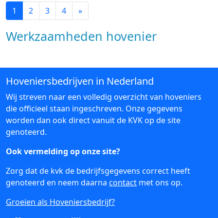
1
2
3
4
»
Werkzaamheden hovenier
Hoveniersbedrijven in Nederland
Wij streven naar een volledig overzicht van hoveniers
die officieel staan ingeschreven. Onze gegevens
worden dan ook direct vanuit de KVK op de site
genoteerd.
Ook vermelding op onze site?
Zorg dat de kvk de bedrijfsgegevens correct heeft
genoteerd en neem daarna
contact
met ons op.
Groeien als Hoveniersbedrijf?