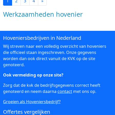
1
2
3
4
»
Werkzaamheden hovenier
Hoveniersbedrijven in Nederland
Wij streven naar een volledig overzicht van hoveniers
die officieel staan ingeschreven. Onze gegevens
worden dan ook direct vanuit de KVK op de site
genoteerd.
Ook vermelding op onze site?
Zorg dat de kvk de bedrijfsgegevens correct heeft
genoteerd en neem daarna
contact
met ons op.
Groeien als Hoveniersbedrijf?
Offertes vergelijken