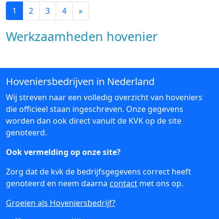
1
2
3
4
»
Werkzaamheden hovenier
Hoveniersbedrijven in Nederland
Wij streven naar een volledig overzicht van hoveniers
die officieel staan ingeschreven. Onze gegevens
worden dan ook direct vanuit de KVK op de site
genoteerd.
Ook vermelding op onze site?
Zorg dat de kvk de bedrijfsgegevens correct heeft
genoteerd en neem daarna
contact
met ons op.
Groeien als Hoveniersbedrijf?