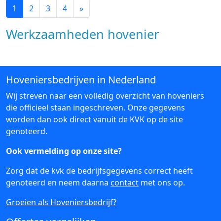
1
2
3
4
»
Werkzaamheden hovenier
Hoveniersbedrijven in Nederland
Wij streven naar een volledig overzicht van hoveniers
die officieel staan ingeschreven. Onze gegevens
worden dan ook direct vanuit de KVK op de site
genoteerd.
Ook vermelding op onze site?
Zorg dat de kvk de bedrijfsgegevens correct heeft
genoteerd en neem daarna
contact
met ons op.
Groeien als Hoveniersbedrijf?