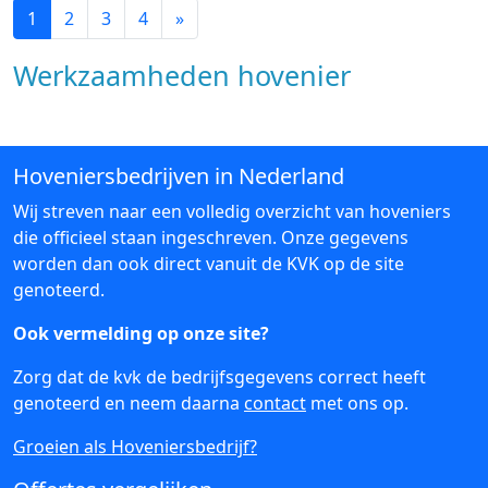
1
2
3
4
»
Werkzaamheden hovenier
Hoveniersbedrijven in Nederland
Wij streven naar een volledig overzicht van hoveniers
die officieel staan ingeschreven. Onze gegevens
worden dan ook direct vanuit de KVK op de site
genoteerd.
Ook vermelding op onze site?
Zorg dat de kvk de bedrijfsgegevens correct heeft
genoteerd en neem daarna
contact
met ons op.
Groeien als Hoveniersbedrijf?