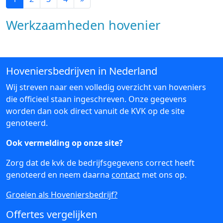
Werkzaamheden hovenier
Hoveniersbedrijven in Nederland
Wij streven naar een volledig overzicht van hoveniers
die officieel staan ingeschreven. Onze gegevens
worden dan ook direct vanuit de KVK op de site
genoteerd.
Ook vermelding op onze site?
Zorg dat de kvk de bedrijfsgegevens correct heeft
genoteerd en neem daarna
contact
met ons op.
Groeien als Hoveniersbedrijf?
Offertes vergelijken