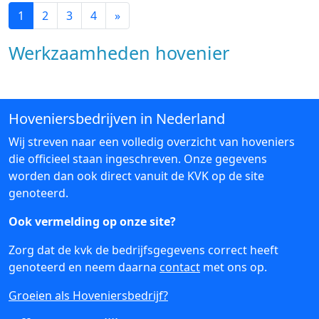
1
2
3
4
»
Werkzaamheden hovenier
Hoveniersbedrijven in Nederland
Wij streven naar een volledig overzicht van hoveniers
die officieel staan ingeschreven. Onze gegevens
worden dan ook direct vanuit de KVK op de site
genoteerd.
Ook vermelding op onze site?
Zorg dat de kvk de bedrijfsgegevens correct heeft
genoteerd en neem daarna
contact
met ons op.
Groeien als Hoveniersbedrijf?