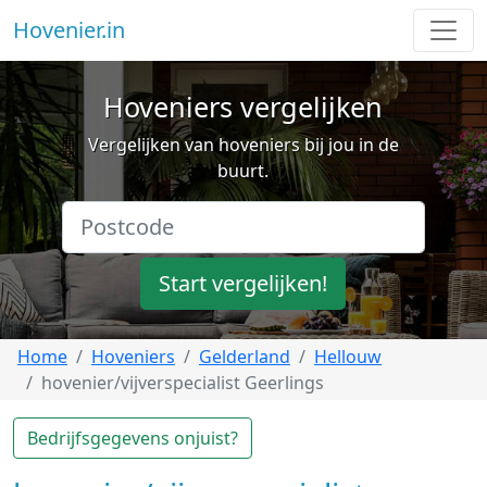
Hovenier.in
Hoveniers vergelijken
Vergelijken van hoveniers bij jou in de
buurt.
Start vergelijken!
Home
Hoveniers
Gelderland
Hellouw
hovenier/vijverspecialist Geerlings
Bedrijfsgegevens onjuist?