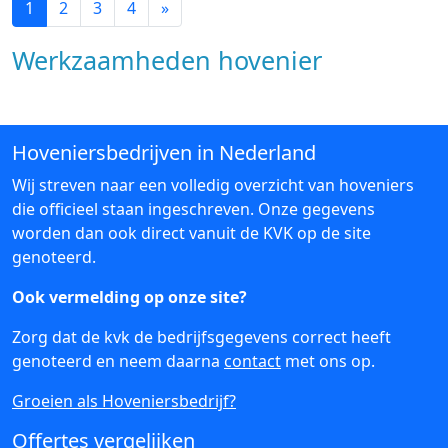
1
2
3
4
»
Werkzaamheden hovenier
Hoveniersbedrijven in Nederland
Wij streven naar een volledig overzicht van hoveniers
die officieel staan ingeschreven. Onze gegevens
worden dan ook direct vanuit de KVK op de site
genoteerd.
Ook vermelding op onze site?
Zorg dat de kvk de bedrijfsgegevens correct heeft
genoteerd en neem daarna
contact
met ons op.
Groeien als Hoveniersbedrijf?
Offertes vergelijken