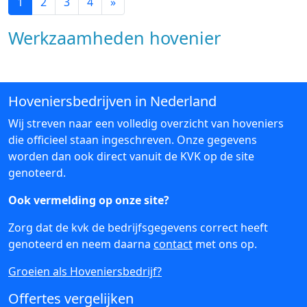
1
2
3
4
»
Werkzaamheden hovenier
Hoveniersbedrijven in Nederland
Wij streven naar een volledig overzicht van hoveniers
die officieel staan ingeschreven. Onze gegevens
worden dan ook direct vanuit de KVK op de site
genoteerd.
Ook vermelding op onze site?
Zorg dat de kvk de bedrijfsgegevens correct heeft
genoteerd en neem daarna
contact
met ons op.
Groeien als Hoveniersbedrijf?
Offertes vergelijken