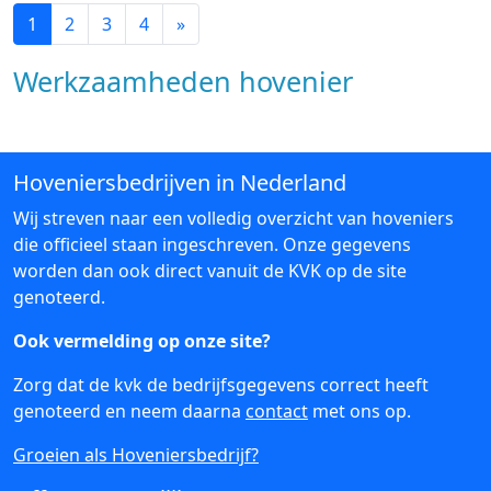
1
2
3
4
»
Werkzaamheden hovenier
Hoveniersbedrijven in Nederland
Wij streven naar een volledig overzicht van hoveniers
die officieel staan ingeschreven. Onze gegevens
worden dan ook direct vanuit de KVK op de site
genoteerd.
Ook vermelding op onze site?
Zorg dat de kvk de bedrijfsgegevens correct heeft
genoteerd en neem daarna
contact
met ons op.
Groeien als Hoveniersbedrijf?