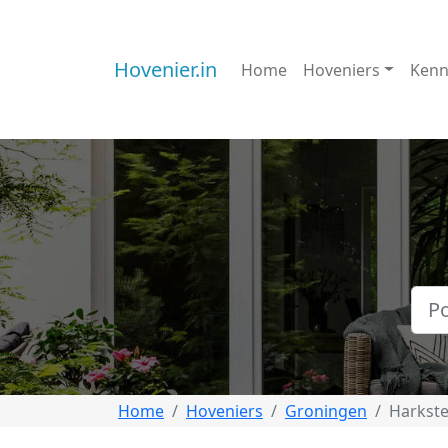
Hovenier.in
Home
Hoveniers
Kenn
Home
Hoveniers
Groningen
Harkst