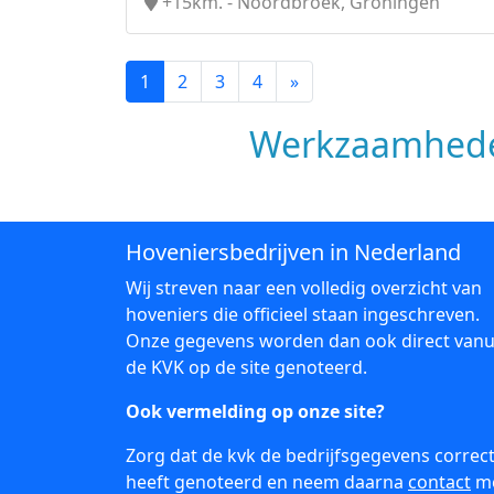
+15km. - Noordbroek, Groningen
1
2
3
4
»
Werkzaamhede
Hoveniersbedrijven in Nederland
Wij streven naar een volledig overzicht van
hoveniers die officieel staan ingeschreven.
Onze gegevens worden dan ook direct vanu
de KVK op de site genoteerd.
Ook vermelding op onze site?
Zorg dat de kvk de bedrijfsgegevens correc
heeft genoteerd en neem daarna
contact
m