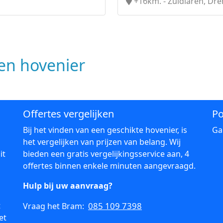
+16km. - Zuidlaren, Dr
n hovenier
Offertes vergelijken
Po
Bij het vinden van een geschikte hovenier, is
Ga
het vergelijken van prijzen van belang. Wij
it
bieden een gratis vergelijkingsservice aan, 4
offertes binnen enkele minuten aangevraagd.
Hulp bij uw aanvraag?
t
085 109 7398
Vraag het Bram:
et