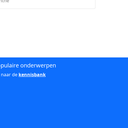
enthe
pulaire onderwerpen
 naar de
kennisbank