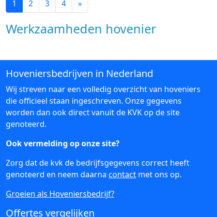
1
2
3
4
»
Werkzaamheden hovenier
Hoveniersbedrijven in Nederland
Wij streven naar een volledig overzicht van hoveniers
die officieel staan ingeschreven. Onze gegevens
worden dan ook direct vanuit de KVK op de site
genoteerd.
Ook vermelding op onze site?
Zorg dat de kvk de bedrijfsgegevens correct heeft
genoteerd en neem daarna
contact
met ons op.
Groeien als Hoveniersbedrijf?
Offertes vergelijken