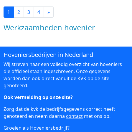
1
2
3
4
»
Werkzaamheden hovenier
Hoveniersbedrijven in Nederland
Wij streven naar een volledig overzicht van hoveniers
die officieel staan ingeschreven. Onze gegevens
worden dan ook direct vanuit de KVK op de site
genoteerd.
Ook vermelding op onze site?
Zorg dat de kvk de bedrijfsgegevens correct heeft
genoteerd en neem daarna
contact
met ons op.
Groeien als Hoveniersbedrijf?