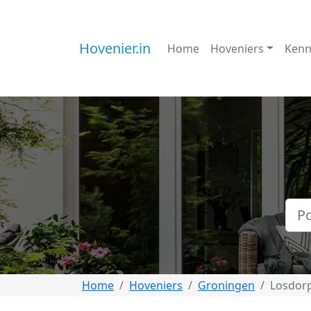
Hovenier.in
Home
Hoveniers
Kenn
Home
Hoveniers
Groningen
Losdor