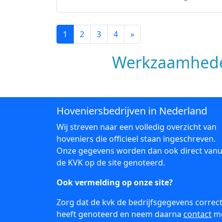
1
2
3
4
»
Werkzaamhede
Hoveniersbedrijven in Nederland
Wij streven naar een volledig overzicht van
hoveniers die officieel staan ingeschreven.
Onze gegevens worden dan ook direct vanu
de KVK op de site genoteerd.
Ook vermelding op onze site?
Zorg dat de kvk de bedrijfsgegevens correc
heeft genoteerd en neem daarna
contact
m