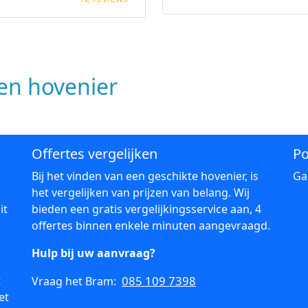
n hovenier
Offertes vergelijken
Po
Bij het vinden van een geschikte hovenier, is
Ga
het vergelijken van prijzen van belang. Wij
it
bieden een gratis vergelijkingsservice aan, 4
offertes binnen enkele minuten aangevraagd.
Hulp bij uw aanvraag?
t
085 109 7398
Vraag het Bram:
et