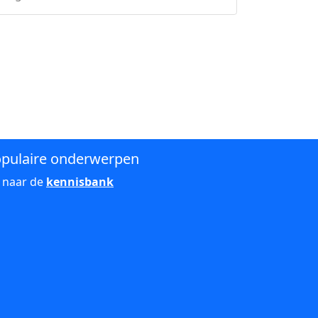
pulaire onderwerpen
 naar de
kennisbank