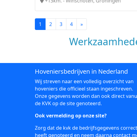
+13km. - Winschoten, Groningen
1
2
3
4
»
Werkzaamhede
Hoveniersbedrijven in Nederland
Wij streven naar een volledig overzicht van
hoveniers die officieel staan ingeschreven.
Onze gegevens worden dan ook direct vanu
de KVK op de site genoteerd.
Ook vermelding op onze site?
Zorg dat de kvk de bedrijfsgegevens correc
heeft genoteerd en neem daarna
contact
m