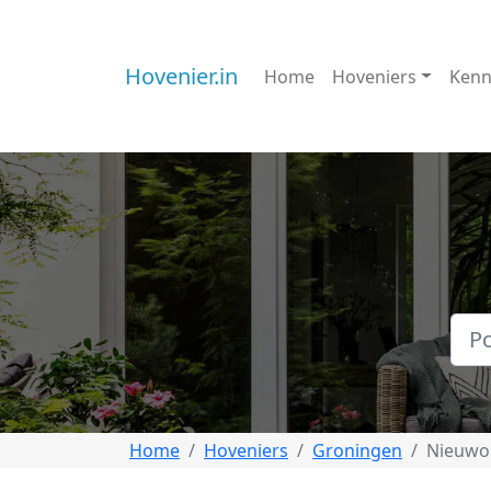
Hovenier.in
Home
Hoveniers
Kenn
Home
Hoveniers
Groningen
Nieuwo