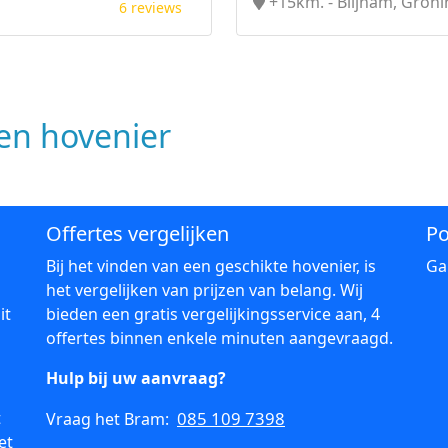
+15km. - Blijham, Gron
6 reviews
n hovenier
Offertes vergelijken
Po
Bij het vinden van een geschikte hovenier, is
Ga
het vergelijken van prijzen van belang. Wij
it
bieden een gratis vergelijkingsservice aan, 4
offertes binnen enkele minuten aangevraagd.
Hulp bij uw aanvraag?
t
085 109 7398
Vraag het Bram:
et