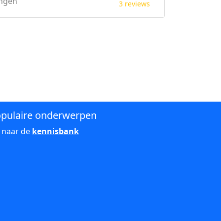
ingen
3 reviews
pulaire onderwerpen
 naar de
kennisbank