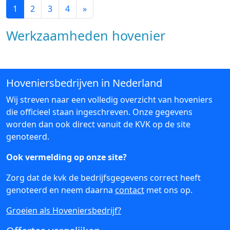
1
2
3
4
»
Werkzaamheden hovenier
Hoveniersbedrijven in Nederland
Wij streven naar een volledig overzicht van hoveniers
die officieel staan ingeschreven. Onze gegevens
worden dan ook direct vanuit de KVK op de site
genoteerd.
Ook vermelding op onze site?
Zorg dat de kvk de bedrijfsgegevens correct heeft
genoteerd en neem daarna
contact
met ons op.
Groeien als Hoveniersbedrijf?