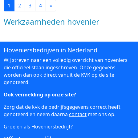
1
2
3
4
»
Werkzaamheden hovenier
Hoveniersbedrijven in Nederland
Wij streven naar een volledig overzicht van hoveniers
die officieel staan ingeschreven. Onze gegevens
worden dan ook direct vanuit de KVK op de site
genoteerd.
Ook vermelding op onze site?
Zorg dat de kvk de bedrijfsgegevens correct heeft
genoteerd en neem daarna
contact
met ons op.
Groeien als Hoveniersbedrijf?