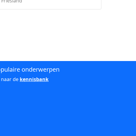
 Friesland
pulaire onderwerpen
 naar de
kennisbank