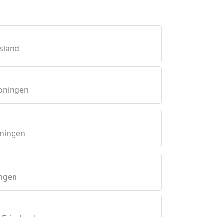
esland
roningen
oningen
ingen