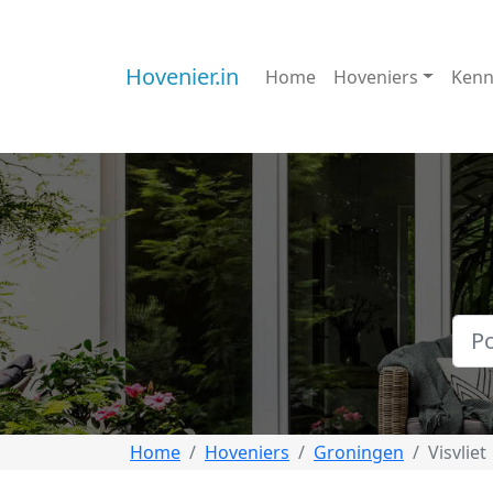
Hovenier.in
Home
Hoveniers
Kenn
Home
Hoveniers
Groningen
Visvliet