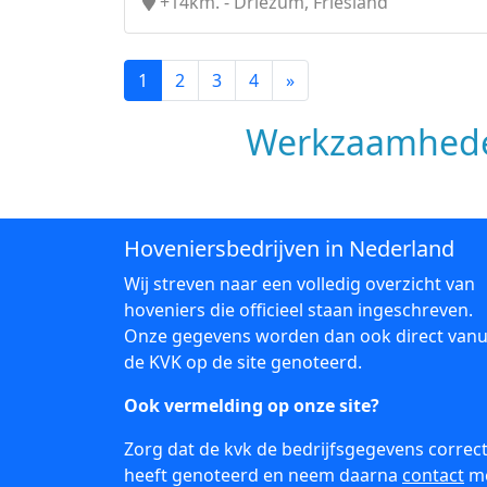
+14km. - Driezum, Friesland
1
2
3
4
»
Werkzaamhede
Hoveniersbedrijven in Nederland
Wij streven naar een volledig overzicht van
hoveniers die officieel staan ingeschreven.
Onze gegevens worden dan ook direct vanu
de KVK op de site genoteerd.
Ook vermelding op onze site?
Zorg dat de kvk de bedrijfsgegevens correc
heeft genoteerd en neem daarna
contact
m