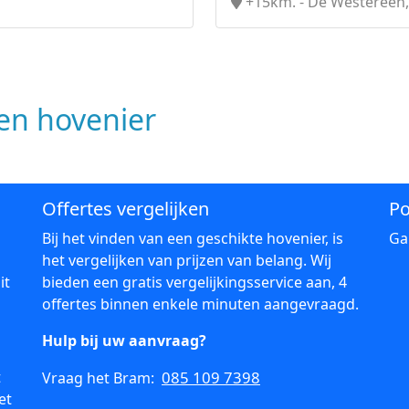
+15km. - De Westereen,
n hovenier
Offertes vergelijken
Po
Bij het vinden van een geschikte hovenier, is
Ga
het vergelijken van prijzen van belang. Wij
it
bieden een gratis vergelijkingsservice aan, 4
offertes binnen enkele minuten aangevraagd.
Hulp bij uw aanvraag?
t
085 109 7398
Vraag het Bram:
et