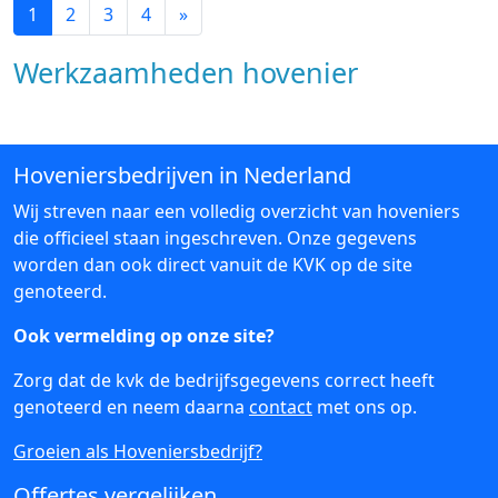
1
2
3
4
»
Werkzaamheden hovenier
Hoveniersbedrijven in Nederland
Wij streven naar een volledig overzicht van hoveniers
die officieel staan ingeschreven. Onze gegevens
worden dan ook direct vanuit de KVK op de site
genoteerd.
Ook vermelding op onze site?
Zorg dat de kvk de bedrijfsgegevens correct heeft
genoteerd en neem daarna
contact
met ons op.
Groeien als Hoveniersbedrijf?
Offertes vergelijken