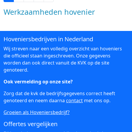
Werkzaamheden hovenier
Hoveniersbedrijven in Nederland
Wij streven naar een volledig overzicht van hoveniers
die officieel staan ingeschreven. Onze gegevens
worden dan ook direct vanuit de KVK op de site
genoteerd.
Ook vermelding op onze site?
Zorg dat de kvk de bedrijfsgegevens correct heeft
genoteerd en neem daarna
contact
met ons op.
Groeien als Hoveniersbedrijf?
Offertes vergelijken