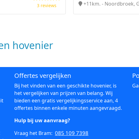
+11km. - Noordbroek, 
3 reviews
n hovenier
Offertes vergelijken
Po
Bij het vinden van een geschikte hovenier, is
Ga
het vergelijken van prijzen van belang. Wij
it
bieden een gratis vergelijkingsservice aan, 4
offertes binnen enkele minuten aangevraagd.
Hulp bij uw aanvraag?
t
085 109 7398
Vraag het Bram: