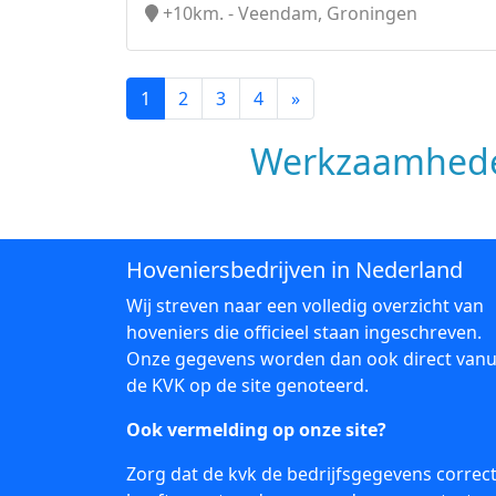
+10km. - Veendam, Groningen
1
2
3
4
»
Werkzaamhede
Hoveniersbedrijven in Nederland
Wij streven naar een volledig overzicht van
hoveniers die officieel staan ingeschreven.
Onze gegevens worden dan ook direct vanu
de KVK op de site genoteerd.
Ook vermelding op onze site?
Zorg dat de kvk de bedrijfsgegevens correc