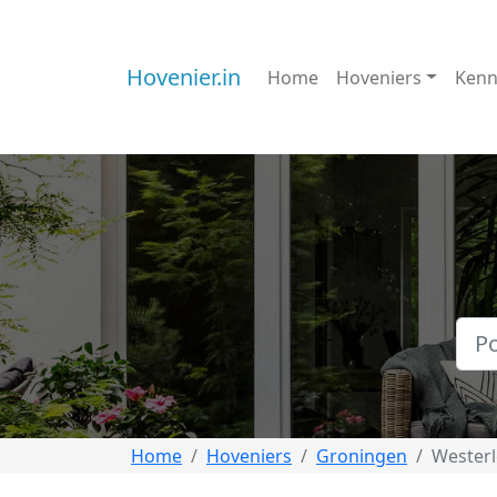
Hovenier.in
Home
Hoveniers
Kenn
Home
Hoveniers
Groningen
Wester