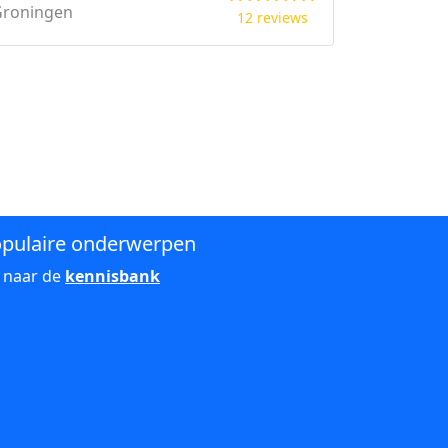
Groningen
12 reviews
pulaire onderwerpen
 naar de
kennisbank