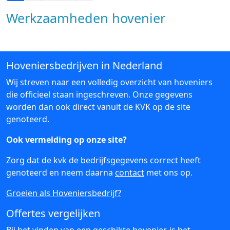
Werkzaamheden hovenier
Hoveniersbedrijven in Nederland
Wij streven naar een volledig overzicht van hoveniers
die officieel staan ingeschreven. Onze gegevens
worden dan ook direct vanuit de KVK op de site
genoteerd.
Ook vermelding op onze site?
Zorg dat de kvk de bedrijfsgegevens correct heeft
genoteerd en neem daarna
contact
met ons op.
Groeien als Hoveniersbedrijf?
Offertes vergelijken