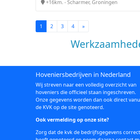
+16km. - Scharmer, Groningen
1
2
3
4
»
Werkzaamhede
Hoveniersbedrijven in Nederland
Wij streven naar een volledig overzicht van
hoveniers die officieel staan ingeschreven.
Onze gegevens worden dan ook direct vanu
de KVK op de site genoteerd.
Ook vermelding op onze site?
Zorg dat de kvk de bedrijfsgegevens correc
heeft genoteerd en neem daarna
contact
m