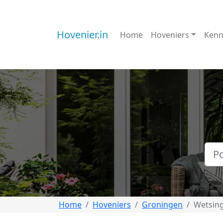
Hovenier.in
Home
Hoveniers
Kenn
Home
Hoveniers
Groningen
Wetsin