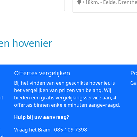
+18km. - Eelde, Drenth
n hovenier
Offertes vergelijken
Po
Bij het vinden van een geschikte hovenier, is
Ga
het vergelijken van prijzen van belang. Wij
it
bieden een gratis vergelijkingsservice aan, 4
offertes binnen enkele minuten aangevraagd.
Hulp bij uw aanvraag?
t
085 109 7398
Vraag het Bram:
et