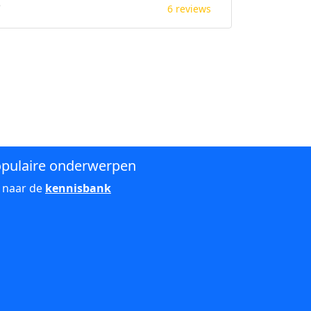
e
6 reviews
pulaire onderwerpen
 naar de
kennisbank