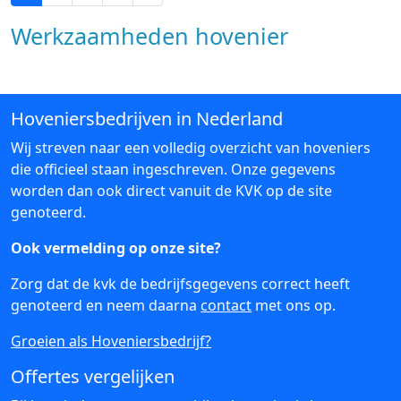
Werkzaamheden hovenier
Hoveniersbedrijven in Nederland
Wij streven naar een volledig overzicht van hoveniers
die officieel staan ingeschreven. Onze gegevens
worden dan ook direct vanuit de KVK op de site
genoteerd.
Ook vermelding op onze site?
Zorg dat de kvk de bedrijfsgegevens correct heeft
genoteerd en neem daarna
contact
met ons op.
Groeien als Hoveniersbedrijf?
Offertes vergelijken