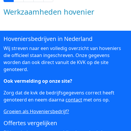
Werkzaamheden hovenier
Hoveniersbedrijven in Nederland
Wij streven naar een volledig overzicht van hoveniers
die officieel staan ingeschreven. Onze gegevens
worden dan ook direct vanuit de KVK op de site
genoteerd.
Ook vermelding op onze site?
Zorg dat de kvk de bedrijfsgegevens correct heeft
genoteerd en neem daarna
contact
met ons op.
Groeien als Hoveniersbedrijf?
Offertes vergelijken