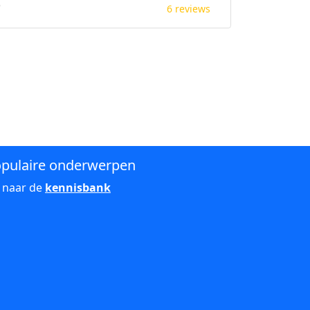
e
6 reviews
pulaire onderwerpen
 naar de
kennisbank