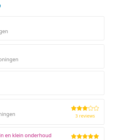
?
gen
roningen
ningen
3 reviews
in en klein onderhoud