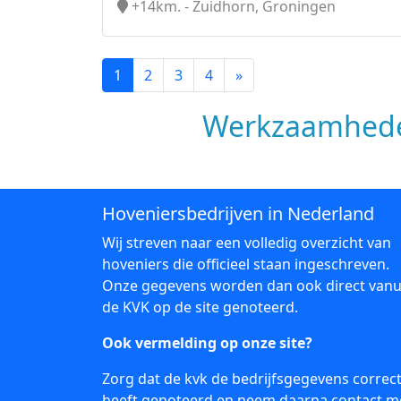
+14km. - Zuidhorn, Groningen
1
2
3
4
»
Werkzaamhede
Hoveniersbedrijven in Nederland
Wij streven naar een volledig overzicht van
hoveniers die officieel staan ingeschreven.
Onze gegevens worden dan ook direct vanu
de KVK op de site genoteerd.
Ook vermelding op onze site?
Zorg dat de kvk de bedrijfsgegevens correc
heeft genoteerd en neem daarna
contact
m