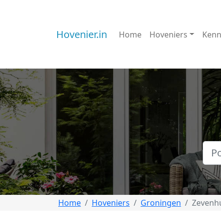
Hovenier.in
Home
Hoveniers
Kenn
Home
Hoveniers
Groningen
Zevenh