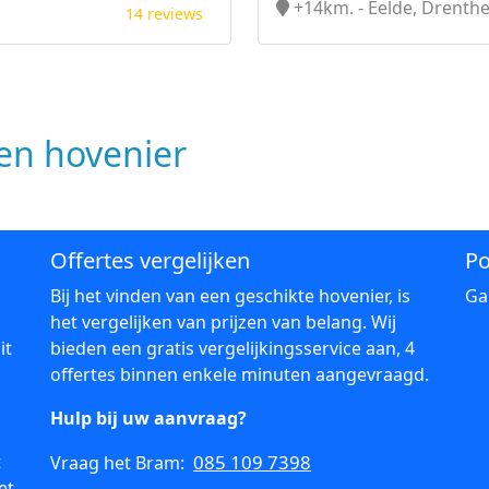
+14km. - Eelde, Drenth
14 reviews
n hovenier
Offertes vergelijken
Po
Bij het vinden van een geschikte hovenier, is
Ga
het vergelijken van prijzen van belang. Wij
it
bieden een gratis vergelijkingsservice aan, 4
offertes binnen enkele minuten aangevraagd.
Hulp bij uw aanvraag?
t
085 109 7398
Vraag het Bram:
et