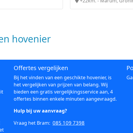
+22km. - Marum, Gron
n hovenier
Offertes vergelijken
Po
Bij het vinden van een geschikte hovenier, is
Ga
het vergelijken van prijzen van belang. Wij
it
bieden een gratis vergelijkingsservice aan, 4
offertes binnen enkele minuten aangevraagd.
Hulp bij uw aanvraag?
t
085 109 7398
Vraag het Bram:
et