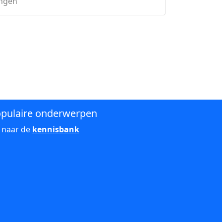
ingen
pulaire onderwerpen
 naar de
kennisbank