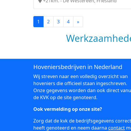
+21km. - De Westereen, Friesland
1
2
3
4
»
Werkzaamhede
Hoveniersbedrijven in Nederland
Wij streven naar een volledig overzicht van
hoveniers die officieel staan ingeschreven.
Onze gegevens worden dan ook direct vanu
de KVK op de site genoteerd.
Ook vermelding op onze site?
Zorg dat de kvk de bedrijfsgegevens correc
heeft genoteerd en neem daarna
contact
m