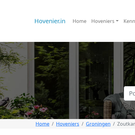
Hovenier.in
Home
Hoveniers
Kenn
Home
Hoveniers
Groningen
Zoutka