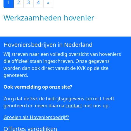
1
2
3
4
»
Werkzaamheden hovenier
Hoveniersbedrijven in Nederland
Wij streven naar een volledig overzicht van hoveniers
die officieel staan ingeschreven. Onze gegevens
worden dan ook direct vanuit de KVK op de site
genoteerd.
Ook vermelding op onze site?
Zorg dat de kvk de bedrijfsgegevens correct heeft
genoteerd en neem daarna
contact
met ons op.
Groeien als Hoveniersbedrijf?
Offertes vergelijken