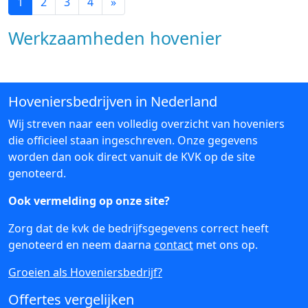
1
2
3
4
»
Werkzaamheden hovenier
Hoveniersbedrijven in Nederland
Wij streven naar een volledig overzicht van hoveniers
die officieel staan ingeschreven. Onze gegevens
worden dan ook direct vanuit de KVK op de site
genoteerd.
Ook vermelding op onze site?
Zorg dat de kvk de bedrijfsgegevens correct heeft
genoteerd en neem daarna
contact
met ons op.
Groeien als Hoveniersbedrijf?
Offertes vergelijken