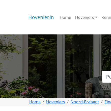
Hovenier.in
Home
Hoveniers
Kenn
Home
Hoveniers
Noord-Brabant
Ei