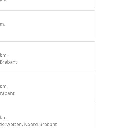
km.
0km.
-Brabant
0km.
rabant
0km.
erwetten, Noord-Brabant