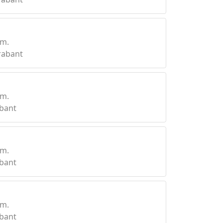
km.
rabant
km.
bant
km.
bant
km.
bant