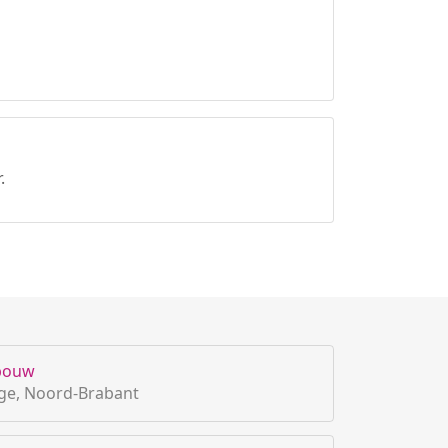
.
nbouw
ge, Noord-Brabant