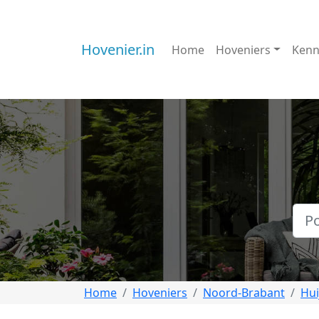
Hovenier.in
Home
Hoveniers
Kenn
Home
Hoveniers
Noord-Brabant
Hui