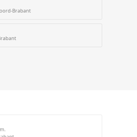
Noord-Brabant
Brabant
km.
rabant