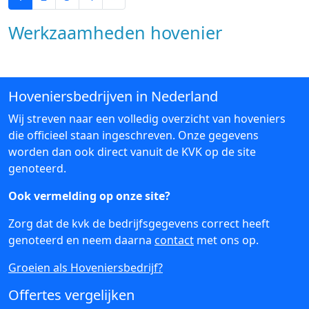
Werkzaamheden hovenier
Hoveniersbedrijven in Nederland
Wij streven naar een volledig overzicht van hoveniers
die officieel staan ingeschreven. Onze gegevens
worden dan ook direct vanuit de KVK op de site
genoteerd.
Ook vermelding op onze site?
Zorg dat de kvk de bedrijfsgegevens correct heeft
genoteerd en neem daarna
contact
met ons op.
Groeien als Hoveniersbedrijf?
Offertes vergelijken