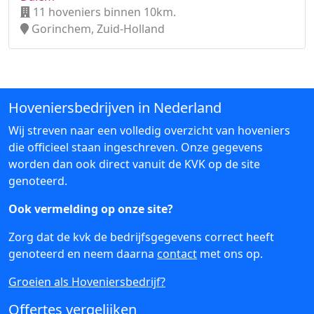
11 hoveniers binnen 10km.
Gorinchem, Zuid-Holland
Hoveniersbedrijven in Nederland
Wij streven naar een volledig overzicht van hoveniers
die officieel staan ingeschreven. Onze gegevens
worden dan ook direct vanuit de KVK op de site
genoteerd.
Ook vermelding op onze site?
Zorg dat de kvk de bedrijfsgegevens correct heeft
genoteerd en neem daarna
contact
met ons op.
Groeien als Hoveniersbedrijf?
Offertes vergelijken