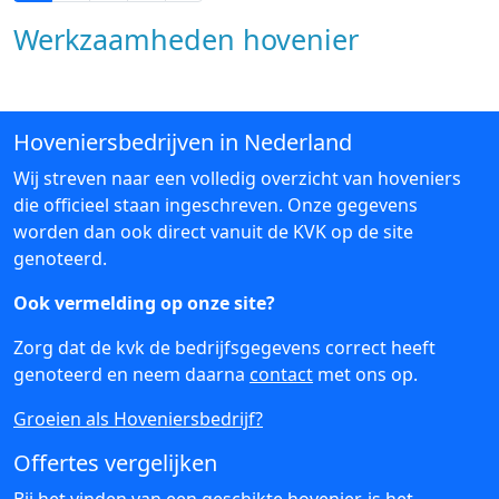
Werkzaamheden hovenier
Hoveniersbedrijven in Nederland
Wij streven naar een volledig overzicht van hoveniers
die officieel staan ingeschreven. Onze gegevens
worden dan ook direct vanuit de KVK op de site
genoteerd.
Ook vermelding op onze site?
Zorg dat de kvk de bedrijfsgegevens correct heeft
genoteerd en neem daarna
contact
met ons op.
Groeien als Hoveniersbedrijf?
Offertes vergelijken