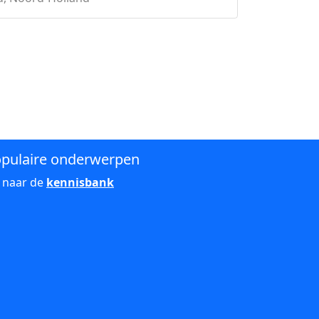
pulaire onderwerpen
 naar de
kennisbank