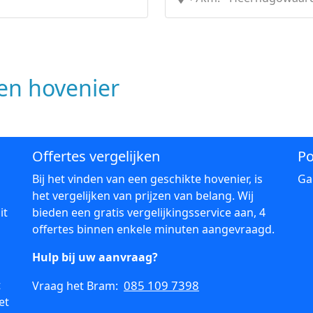
n hovenier
Offertes vergelijken
Po
Bij het vinden van een geschikte hovenier, is
Ga
het vergelijken van prijzen van belang. Wij
it
bieden een gratis vergelijkingsservice aan, 4
offertes binnen enkele minuten aangevraagd.
Hulp bij uw aanvraag?
t
085 109 7398
Vraag het Bram:
et