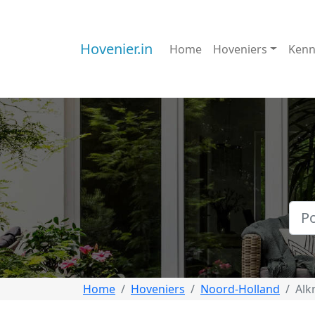
Hovenier.in
Home
Hoveniers
Kenn
Home
Hoveniers
Noord-Holland
Alk