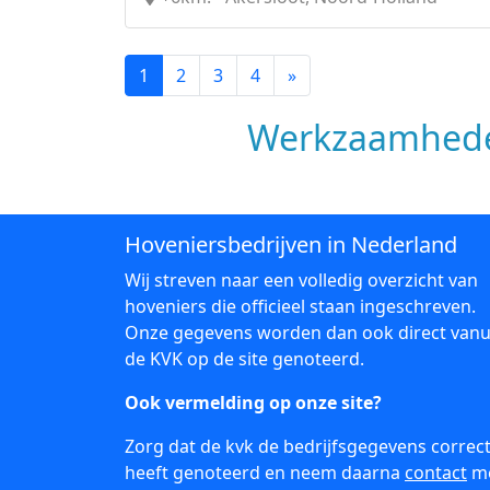
1
2
3
4
»
Werkzaamhede
Hoveniersbedrijven in Nederland
Wij streven naar een volledig overzicht van
hoveniers die officieel staan ingeschreven.
Onze gegevens worden dan ook direct vanu
de KVK op de site genoteerd.
Ook vermelding op onze site?
Zorg dat de kvk de bedrijfsgegevens correc
heeft genoteerd en neem daarna
contact
m