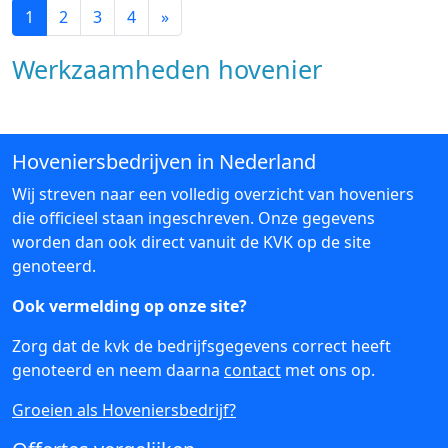
1
2
3
4
»
Werkzaamheden hovenier
Hoveniersbedrijven in Nederland
Wij streven naar een volledig overzicht van hoveniers
die officieel staan ingeschreven. Onze gegevens
worden dan ook direct vanuit de KVK op de site
genoteerd.
Ook vermelding op onze site?
Zorg dat de kvk de bedrijfsgegevens correct heeft
genoteerd en neem daarna
contact
met ons op.
Groeien als Hoveniersbedrijf?