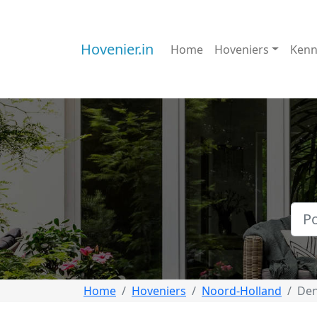
Hovenier.in
Home
Hoveniers
Kenn
Home
Hoveniers
Noord-Holland
Den