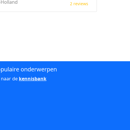
-Holland
2 reviews
pulaire onderwerpen
 naar de
kennisbank