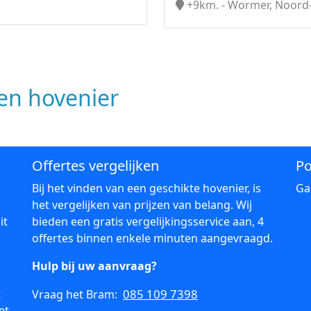
+9km. - Wormer, Noord
n hovenier
Offertes vergelijken
Po
Bij het vinden van een geschikte hovenier, is
Ga
het vergelijken van prijzen van belang. Wij
it
bieden een gratis vergelijkingsservice aan, 4
offertes binnen enkele minuten aangevraagd.
Hulp bij uw aanvraag?
t
085 109 7398
Vraag het Bram:
et