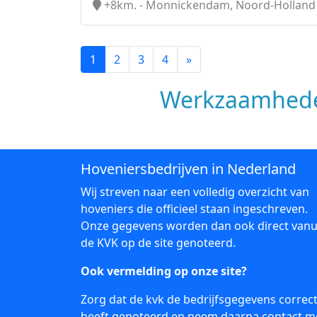
+8km. - Monnickendam, Noord-Holland
1
2
3
4
»
Werkzaamhede
Hoveniersbedrijven in Nederland
Wij streven naar een volledig overzicht van
hoveniers die officieel staan ingeschreven.
Onze gegevens worden dan ook direct vanu
de KVK op de site genoteerd.
Ook vermelding op onze site?
Zorg dat de kvk de bedrijfsgegevens correc
heeft genoteerd en neem daarna
contact
m