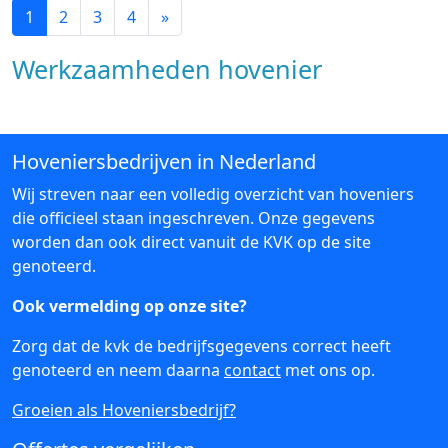
1
2
3
4
»
Werkzaamheden hovenier
Hoveniersbedrijven in Nederland
Wij streven naar een volledig overzicht van hoveniers
die officieel staan ingeschreven. Onze gegevens
worden dan ook direct vanuit de KVK op de site
genoteerd.
Ook vermelding op onze site?
Zorg dat de kvk de bedrijfsgegevens correct heeft
genoteerd en neem daarna
contact
met ons op.
Groeien als Hoveniersbedrijf?